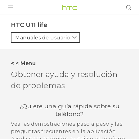
PRODUCTOS
HTC U11 life‎
VIVE
Manuales de usuario
G REIGNS
SMARTPHONES
< < Menu
ACCESORIO
Obtener ayuda y resolución
VIVERSE
de problemas
AYUDA
¿Quiere una guía rápida sobre su
HTC Devices & Accessories
teléfono?
Video Tutorials
Vea las demostraciones paso a paso y las
preguntas frecuentes en la aplicación
Ayuda
para aprender a utilizar el teléfono.