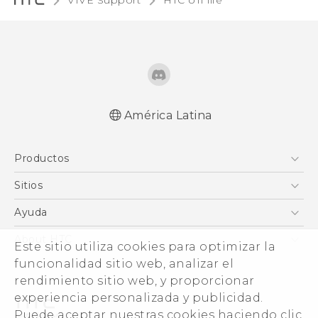
VIVE Support
HTC U11 life‎
América Latina
Español - Manual de inicio rápido
Productos
Español - Manual de usuario
English - Quick start guide
5G
Sitios
English - User manual
Smartphones
HTC Desarrollo
Ayuda
EXODUS
HTC Investigacion
Centro de asistencia
About HTC
Este sitio utiliza cookies para optimizar la
VIVE
VIVE
funcionalidad sitio web, analizar el
ESG
VIVEPORT
rendimiento sitio web, y proporcionar
Seguridad del producto
experiencia personalizada y publicidad.
Inversores (Inglés)
Puede aceptar nuestras cookies haciendo clic