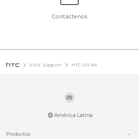
Contáctenos
VIVE Support
HTC U11 life‎
América Latina
Español - Manual de inicio rápido
Productos
Español - Manual de usuario