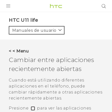
PRODUCTOS
HTC U11 life‎
VIVE
Manuales de usuario
G REIGNS
SMARTPHONES
< < Menu
ACCESORIO
Cambiar entre aplicaciones
VIVERSE
recientemente abiertas
AYUDA
Cuando está utilizando diferentes
aplicaciones en el teléfono, puede
HTC Devices & Accessories
cambiar rápidamente a otras aplicaciones
Video Tutorials
recientemente abiertas.
Presione
para ver las aplicaciones