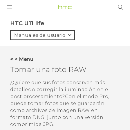
PRODUCTOS
HTC U11 life‎
VIVE
Manuales de usuario
G REIGNS
SMARTPHONES
< < Menu
ACCESORIO
Tomar una foto RAW
VIVERSE
¿Quiere que sus fotos conserven más
detalles o corregir la iluminación en el
AYUDA
post procesamiento?Con el modo
Pro
,
HTC Devices & Accessories
puede tomar fotos que se guardarán
como archivos de imagen RAW en
Video Tutorials
formato DNG, junto con una versión
comprimida JPG.