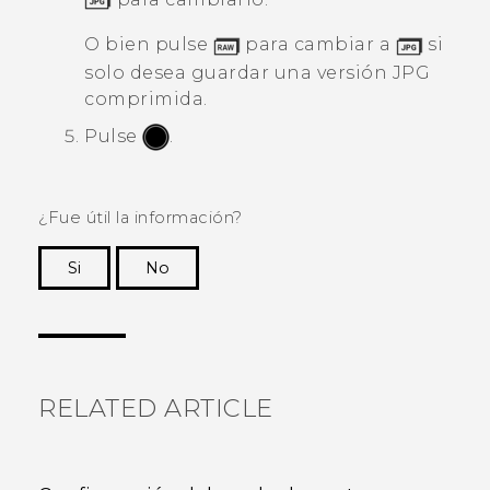
O bien pulse
para cambiar a
si
solo desea guardar una versión JPG
comprimida.
Pulse
.
¿Fue útil la información?
Si
No
¡Gracias! Tus comentarios ayudan a otras
personas a ver la información más útil.
RELATED ARTICLE