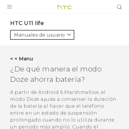
PRODUCTOS
HTC U11 life‎
VIVE
Manuales de usuario
G REIGNS
SMARTPHONES
< < Menu
ACCESORIO
¿De qué manera el modo
VIVERSE
Doze ahorra batería?
AYUDA
A partir de
Android
6 Marshmallow, el
modo Doze ayuda a conservar la duración
HTC Devices & Accessories
de la batería al hacer que el teléfono
Video Tutorials
entre en un estado de suspensión
prolongado cuando no lo utiliza durante
un periodo más amplio. Cuando el