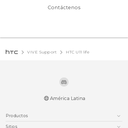
Contáctenos
VIVE Support
HTC U11 life‎
América Latina
Español - Manual de inicio rápido
Productos
Español - Manual de usuario
English - Quick start guide
5G
Sitios