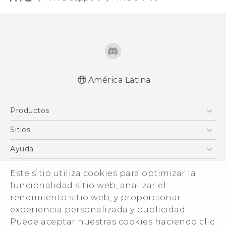
América Latina
Español - Manual de inicio rápido
Productos
Español - Manual de usuario
English - Quick start guide
5G
Sitios
English - User manual
Smartphones
HTC Desarrollo
Ayuda
EXODUS
HTC Investigacion
Centro de asistencia
About HTC
Este sitio utiliza cookies para optimizar la
VIVE
VIVE
funcionalidad sitio web, analizar el
ESG
VIVEPORT
rendimiento sitio web, y proporcionar
Seguridad del producto
experiencia personalizada y publicidad.
Inversores (Inglés)
Puede aceptar nuestras cookies haciendo clic