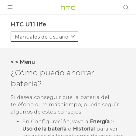
PRODUCTOS
HTC U11 life‎
VIVE
Manuales de usuario
G REIGNS
SMARTPHONES
< < Menu
ACCESORIO
¿Cómo puedo ahorrar
VIVERSE
batería?
AYUDA
Si desea conseguir que la batería del
teléfono dure más tiempo, puede seguir
HTC Devices & Accessories
algunos de estos consejos:
Video Tutorials
En Configuración, vaya a
Energía
>
Uso de la batería
o
Historial
para ver