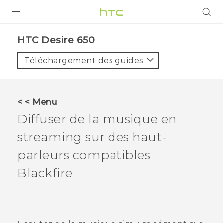
PRODUITS
HTC Desire 650‎
VIVE
Téléchargement des guides
G REIGNS
SMARTPHONES
< < Menu
ACCESSOIRES
Diffuser de la musique en
VIVERSE
streaming sur des haut-
parleurs compatibles
ASSISTANCE
Blackfire
Appareils HTC & Accessoires
Connexion