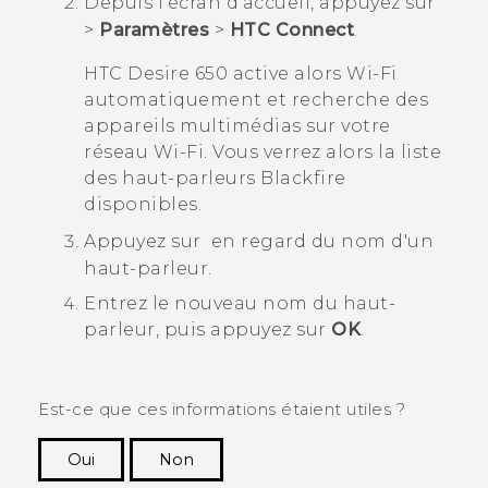
Depuis l'écran d'
accueil
, appuyez sur
>
Paramètres
>
HTC Connect
.
HTC Desire 650
active alors
Wi‍-Fi
automatiquement et recherche des
appareils multimédias sur votre
réseau
Wi‍-Fi
. Vous verrez alors la liste
des haut-parleurs
Blackfire
disponibles.
Appuyez sur
en regard du nom d'un
haut-parleur.
Entrez le nouveau nom du haut-
parleur, puis appuyez sur
OK
.
Est-ce que ces informations étaient utiles ?
Oui
Non