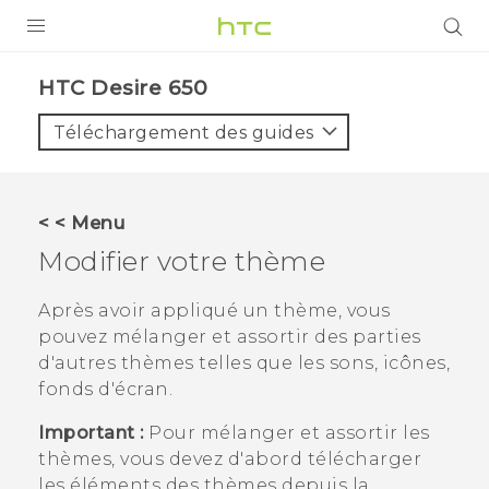
PRODUITS
HTC Desire 650‎
VIVE
Téléchargement des guides
G REIGNS
SMARTPHONES
< < Menu
ACCESSOIRES
Modifier votre thème
VIVERSE
Après avoir appliqué un thème, vous
pouvez mélanger et assortir des parties
ASSISTANCE
d'autres thèmes telles que les sons, icônes,
Appareils HTC & Accessoires
fonds d'écran.
Connexion
Important :
Pour mélanger et assortir les
thèmes, vous devez d'abord télécharger
les éléments des thèmes depuis la