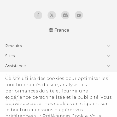
France
Française - Guide de démarrage rapide
Produits
Française - Mode d'emploi
Française - Guide de sécurité et de
Smartphones
Sites
réglementation
5G
HTC Vive
Assistance
English - Quick start guide
Vive
English - User manual
HTC Dev
Assistance
À propos de HTC
Ce site utilise des cookies pour optimiser les
Accessoires
English - Safety and regulatory guide
HTC Pro
eCommerce Support
fonctionnalités du site, analyser les
ESG
performances du site et fournir une
Informations sur la société
expérience personnalisée et la publicité. Vous
Sécurité du produit
pouvez accepter nos cookies en cliquant sur
Politique de confidentialité
le bouton ci-dessous ou gérer vos
© 2011-2026 HTC Corporation
préférences sur Préférences Cookie. Vous