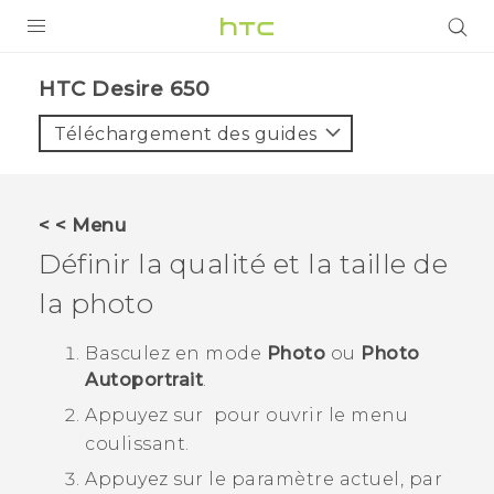
PRODUITS
HTC Desire 650‎
VIVE
Téléchargement des guides
G REIGNS
SMARTPHONES
< < Menu
ACCESSOIRES
Définir la qualité et la taille de
VIVERSE
la photo
ASSISTANCE
Basculez en mode
Photo
ou
Photo
Autoportrait
.
Appareils HTC & Accessoires
Connexion
Appuyez sur
pour ouvrir le menu
coulissant.
Appuyez sur le paramètre actuel, par