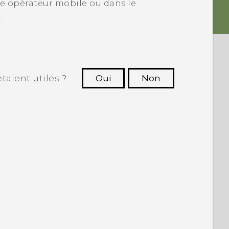
e opérateur mobile ou dans le
.
taient utiles ?
Oui
Non
utres à voir les informations les plus
utiles.