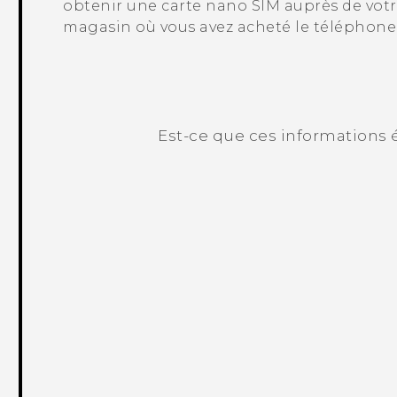
obtenir une carte
nano SIM
auprès de votr
magasin où vous avez acheté le téléphone
Est-ce que ces informations é
Merci ! Vos commentaires aident les a