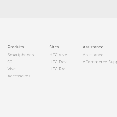
Française - Guide de démarrage rapide
Française - Mode d'emploi
Française - Guide de sécurité et de réglementation
English - Quick start guide
Produits
Sites
Assistance
English - User manual
Smartphones
HTC Vive
Assistance
English - Safety and regulatory guide
5G
HTC Dev
eCommerce Supp
Vive
HTC Pro
Accessoires