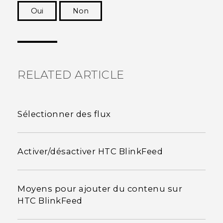
Oui
Non
Merci ! Vos commentaires aident les autres à
voir les informations les plus utiles.
RELATED ARTICLE
Sélectionner des flux
Activer/désactiver HTC BlinkFeed
Moyens pour ajouter du contenu sur
HTC BlinkFeed