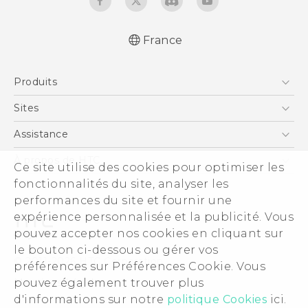
France
Française - Guide de démarrage rapide
Produits
Française - Mode d'emploi
Française - Guide de sécurité et de
Smartphones
Sites
réglementation
5G
HTC Vive
Assistance
English - Quick start guide
Vive
English - User manual
HTC Dev
Assistance
À propos de HTC
Ce site utilise des cookies pour optimiser les
Accessoires
English - Safety and regulatory guide
HTC Pro
eCommerce Support
fonctionnalités du site, analyser les
ESG
performances du site et fournir une
Informations sur la société
expérience personnalisée et la publicité. Vous
Sécurité du produit
pouvez accepter nos cookies en cliquant sur
Politique de confidentialité
le bouton ci-dessous ou gérer vos
© 2011-2026 HTC Corporation
préférences sur Préférences Cookie. Vous
Cookie Preferences
pouvez également trouver plus
Mentions Légales
Carrières
d'informations sur notre
politique Cookies
ici.