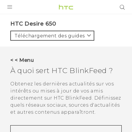
PRODUITS
HTC Desire 650‎
VIVE
Téléchargement des guides
G REIGNS
SMARTPHONES
< < Menu
ACCESSOIRES
À quoi sert
HTC BlinkFeed
?
VIVERSE
Obtenez les dernières actualités sur vos
intérêts ou mises à jour de vos amis
ASSISTANCE
directement sur
HTC BlinkFeed
. Définissez
Appareils HTC & Accessoires
quels réseaux sociaux, sources d'actualités
Connexion
et autres contenus apparaîtront.