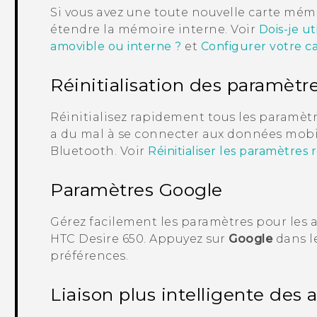
Si vous avez une toute nouvelle carte mémo
étendre la mémoire interne. Voir
Dois-je u
amovible ou interne ?
et
Configurer votre 
Réinitialisation des paramètr
Réinitialisez rapidement tous les paramètr
a du mal à se connecter aux données mobi
Bluetooth
. Voir
Réinitialiser les paramètres
Paramètres
Google
Gérez facilement les paramètres pour les a
HTC Desire 650
. Appuyez sur
Google
dans l
préférences.
Liaison plus intelligente des a