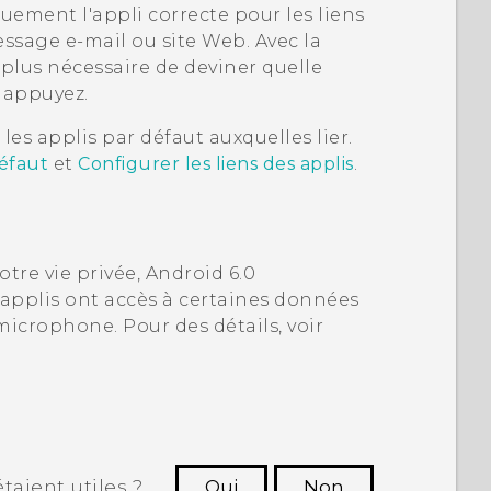
ment l'appli correcte pour les liens
ssage e-mail ou site Web. Avec la
st plus nécessaire de deviner quelle
s appuyez.
es applis par défaut auxquelles lier.
défaut
et
Configurer les liens des applis
.
otre vie privée,
Android
6.0
applis ont accès à certaines données
 microphone. Pour des détails, voir
taient utiles ?
Oui
Non