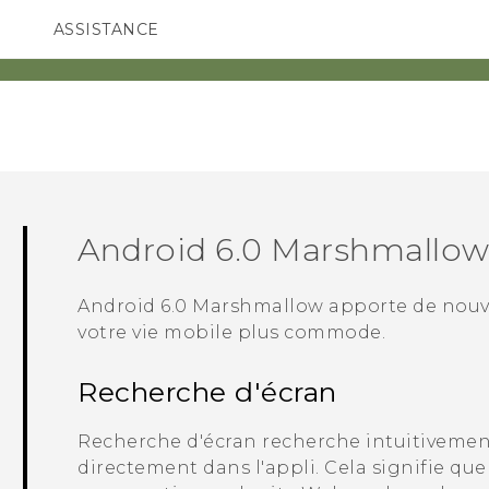
ASSISTANCE
ppareils HTC & Accessoires
SMARTPHONES
ACCESSOIRES
Android
6.0 Marshmallo
Android
6.0 Marshmallow apporte de nouve
votre vie mobile plus commode.
Recherche d'écran
Recherche d'écran recherche intuitivement
directement dans l'appli. Cela signifie que