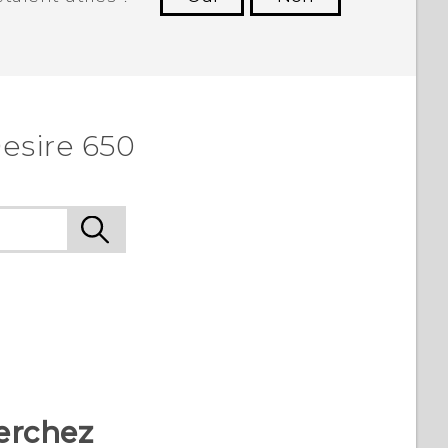
utres à voir les informations les plus
utiles.
esire 650
erchez