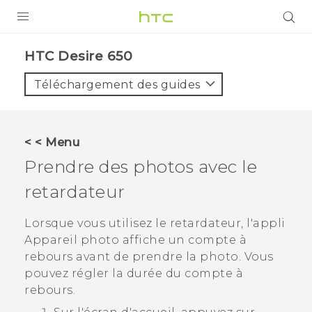
PRODUITS
HTC Desire 650‎
VIVE
Téléchargement des guides
G REIGNS
SMARTPHONES
< < Menu
ACCESSOIRES
Prendre des photos avec le
VIVERSE
retardateur
ASSISTANCE
Lorsque vous utilisez le retardateur, l'appli
Appareil photo
affiche un compte à
Appareils HTC & Accessoires
Connexion
rebours avant de prendre la photo. Vous
pouvez régler la durée du compte à
rebours.