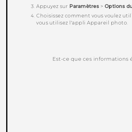
Appuyez sur
Paramètres
>
Options d
Choisissez comment vous voulez uti
vous utilisez l'appli
Appareil photo
.
Est-ce que ces informations é
Merci ! Vos commentaires aident les a