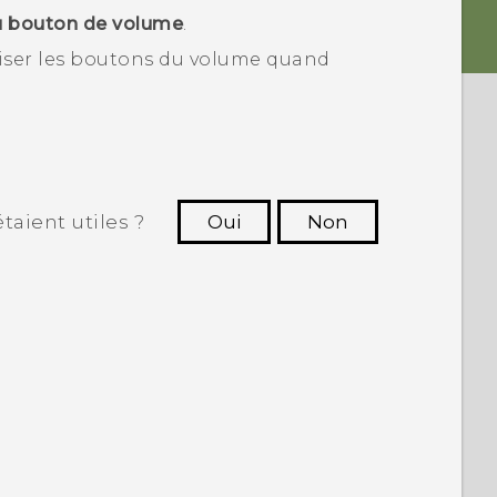
u bouton de volume
.
liser les boutons du volume quand
taient utiles ?
Oui
Non
utres à voir les informations les plus
utiles.