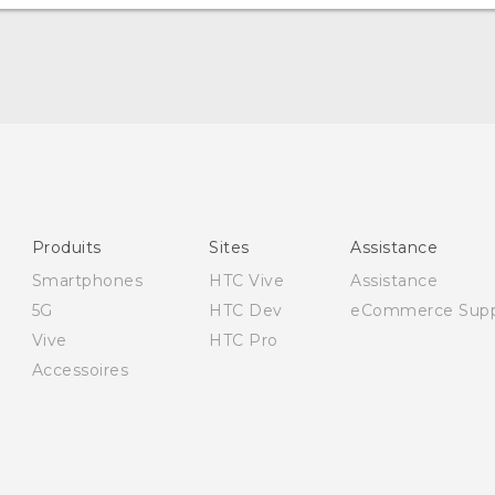
Française - Guide de démarrage rapide
Française - Mode d'emploi
Française - Guide de sécurité et de réglementation
English - Quick start guide
Produits
Sites
Assistance
English - User manual
Smartphones
HTC Vive
Assistance
English - Safety and regulatory guide
5G
HTC Dev
eCommerce Supp
Vive
HTC Pro
Accessoires