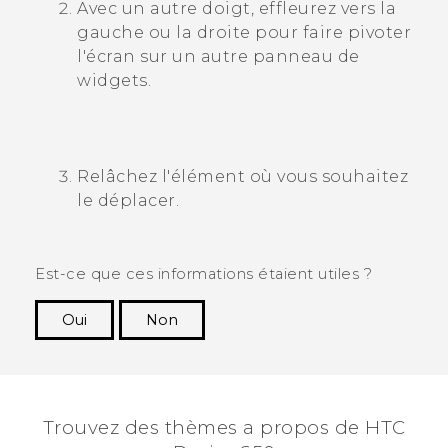
Avec un autre doigt, effleurez vers la
gauche ou la droite pour faire pivoter
l'écran sur un autre panneau de
widgets.
Relâchez l'élément où vous souhaitez
le déplacer.
Est-ce que ces informations étaient utiles ?
Oui
Non
Merci ! Vos commentaires aident les autres à
voir les informations les plus utiles.
Trouvez des thèmes a propos de HTC