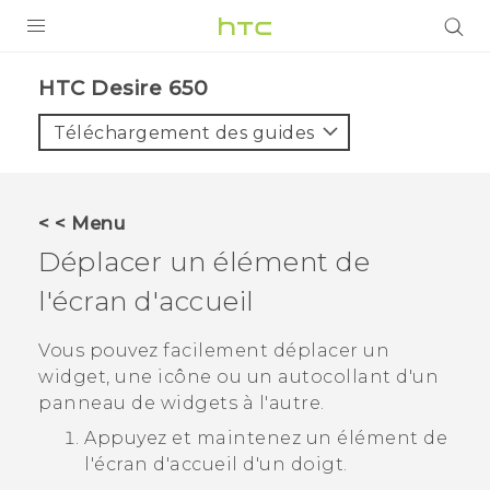
PRODUITS
HTC Desire 650‎
VIVE
Téléchargement des guides
G REIGNS
SMARTPHONES
< < Menu
ACCESSOIRES
Déplacer un élément de
VIVERSE
l'écran d'accueil
ASSISTANCE
Vous pouvez facilement déplacer un
widget, une icône ou un autocollant d'un
Appareils HTC & Accessoires
Connexion
panneau de widgets à l'autre.
Appuyez et maintenez un élément de
l'écran d'accueil d'un doigt.