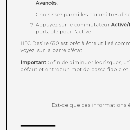
Avancés
.
Choisissez parmi les paramètres dis
Appuyez sur le commutateur
Activé/
portable
pour l'activer.
HTC Desire 650
est prêt à être utilisé com
voyez
sur la barre d'état.
Important :
Afin de diminuer les risques, ut
défaut et entrez un mot de passe fiable et
Est-ce que ces informations é
Merci ! Vos commentaires aident les a