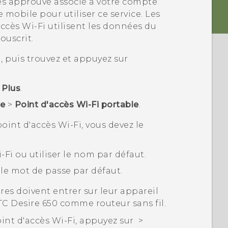
es approuvé associé à votre compte
 mobile pour utiliser ce service. Les
accès
Wi‍-Fi
utilisent les données du
ouscrit.
r
, puis trouvez et appuyez sur
r
Plus
.
le
>
Point d'accès Wi-Fi portable
.
point d'accès
Wi‍-Fi
, vous devez le
Fi ou utiliser le nom par défaut.
 le mot de passe par défaut.
tres doivent entrer sur leur appareil
C Desire 650
comme routeur sans fil.
oint d'accès Wi-Fi, appuyez sur
>