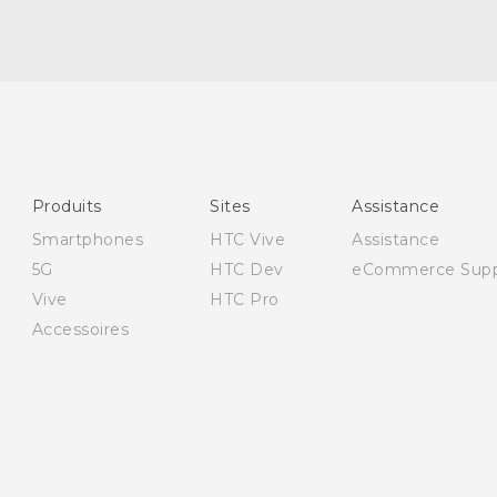
Française - Guide de démarrage rapide
Française - Mode d'emploi
Française - Guide de sécurité et de réglementation
English - Quick start guide
Produits
Sites
Assistance
English - User manual
Smartphones
HTC Vive
Assistance
English - Safety and regulatory guide
5G
HTC Dev
eCommerce Supp
Vive
HTC Pro
Accessoires