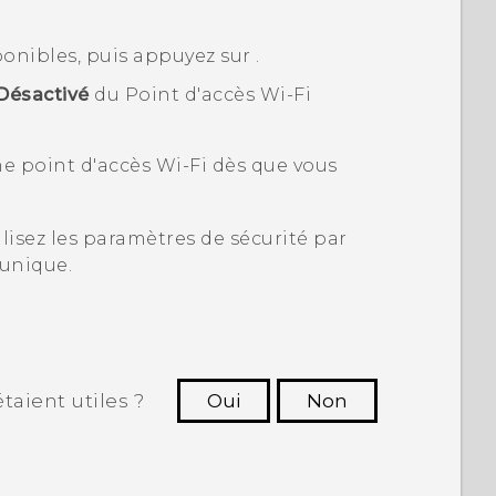
ponibles, puis appuyez sur
.
Désactivé
du
Point d'accès Wi-Fi
me point d'accès
Wi‍-Fi
dès que vous
ilisez les paramètres de sécurité par
 unique.
taient utiles ?
Oui
Non
utres à voir les informations les plus
utiles.