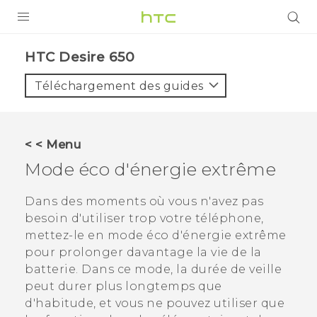
PRODUITS
HTC Desire 650‎
VIVE
Téléchargement des guides
G REIGNS
SMARTPHONES
< < Menu
ACCESSOIRES
Mode éco d'énergie extrême
VIVERSE
Dans des moments où vous n'avez pas
besoin d'utiliser trop votre téléphone,
ASSISTANCE
mettez-le en mode éco d'énergie extrême
Appareils HTC & Accessoires
pour prolonger davantage la vie de la
Connexion
batterie. Dans ce mode, la durée de veille
peut durer plus longtemps que
d'habitude, et vous ne pouvez utiliser que