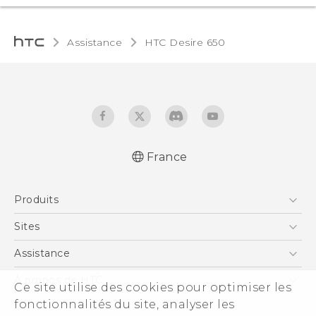
Assistance
HTC Desire 650‎
France
Française - Guide de démarrage rapide
Produits
Française - Mode d'emploi
Française - Guide de sécurité et de
Smartphones
Sites
réglementation
5G
HTC Vive
Assistance
English - Quick start guide
Vive
English - User manual
HTC Dev
Assistance
À propos de HTC
Ce site utilise des cookies pour optimiser les
Accessoires
English - Safety and regulatory guide
HTC Pro
eCommerce Support
ESG
fonctionnalités du site, analyser les