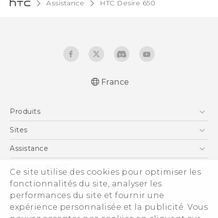
Assistance
HTC Desire 650‎
France
Française - Guide de démarrage rapide
Produits
Française - Mode d'emploi
Française - Guide de sécurité et de
Smartphones
Sites
réglementation
5G
HTC Vive
Assistance
English - Quick start guide
Vive
English - User manual
HTC Dev
Assistance
À propos de HTC
Ce site utilise des cookies pour optimiser les
Accessoires
English - Safety and regulatory guide
HTC Pro
eCommerce Support
fonctionnalités du site, analyser les
ESG
performances du site et fournir une
Informations sur la société
expérience personnalisée et la publicité. Vous
Sécurité du produit