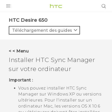
PRODUITS
HTC Desire 650‎
VIVE
Téléchargement des guides
G REIGNS
SMARTPHONES
< < Menu
ACCESSOIRES
Installer
HTC Sync Manager
VIVERSE
sur votre ordinateur
ASSISTANCE
Important :
Vous pouvez installer
HTC Sync
Appareils HTC & Accessoires
Connexion
Manager
sur
Windows
XP ou versions
ultérieures. Pour l'installer sur un
ordinateur
Mac
, les versions
OS X
10.6