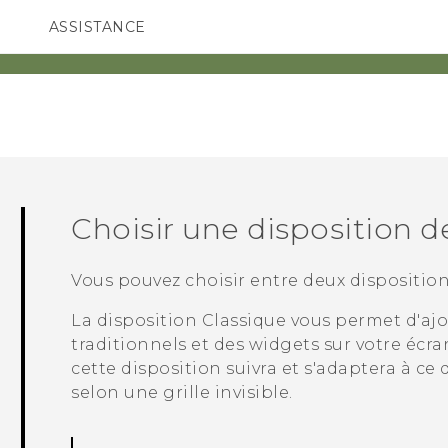
ASSISTANCE
ppareils HTC & Accessoires
SMARTPHONES
ACCESSOIRES
Choisir une disposition de
Vous pouvez choisir entre deux dispositions
La disposition
Classique
vous permet d'ajou
traditionnels et des widgets sur votre écra
cette disposition suivra et s'adaptera à ce 
selon une grille invisible.