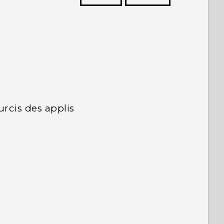
utres à voir les informations les plus
utiles.
rcis des applis