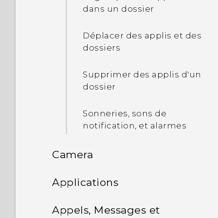
dans un dossier
Panneau Notifications
Déplacer des applis et des
Gérer les notifications des
dossiers
applis
Supprimer des applis d'un
Sélectionner, copier et
dossier
coller du texte
Sonneries, sons de
Comment puis-je taper
notification, et alarmes
plus vite ?
Camera
Saisie de texte en parlant
Appareil photo
Applications
Activer les options du
clavier intelligent
Google Photos et applis
Enregistrer une vidéo
Appels, Messages et