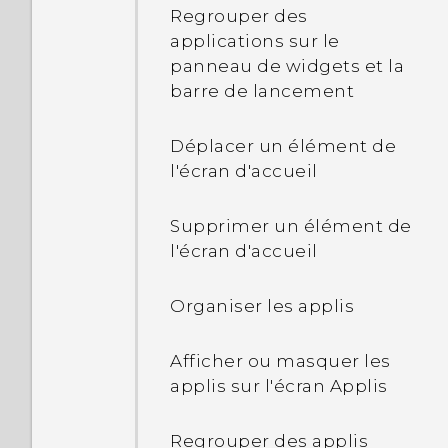
d'écran
Puis-je faire les mêmes
Regrouper des
choses dans Google
applications sur le
Photos que je faisais dans
Configurer Smart Lock
panneau de widgets et la
HTC Galerie ?
barre de lancement
Activer ou désactiver les
notifications de l'écran
Déplacer un élément de
verrouillé
l'écran d'accueil
Interagir avec les
Supprimer un élément de
notifications de l'écran
l'écran d'accueil
verrouillé
Organiser les applis
Modifier les raccourcis de
l'écran verrouillé
Afficher ou masquer les
applis sur l'écran Applis
Désactiver l'écran
verrouillé
Regrouper des applis