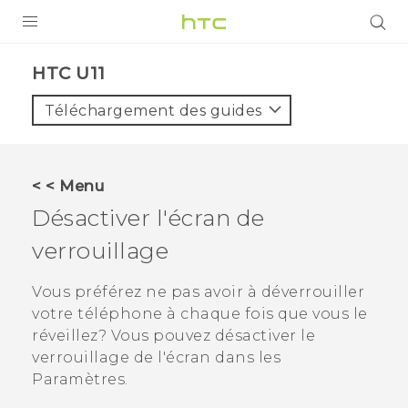
PRODUITS
HTC U11‎
VIVE
Téléchargement des guides
G REIGNS
SMARTPHONES
< < Menu
VIVERSE
Désactiver l'écran de
verrouillage
SUPPORT
Appareils HTC & Accessoires
Vous préférez ne pas avoir à déverrouiller
votre téléphone à chaque fois que vous le
Achat & Règlement Questions
réveillez? Vous pouvez désactiver le
verrouillage de l'écran dans les
Paramètres.