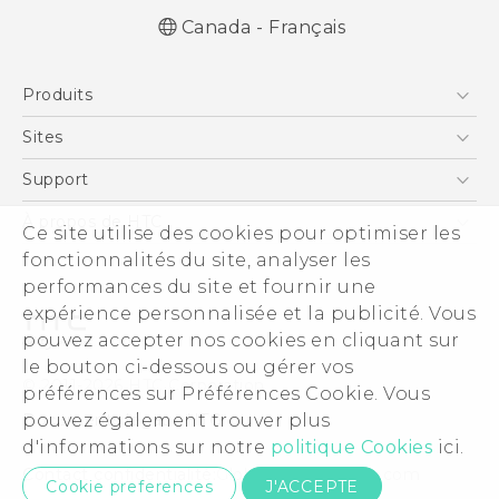
Canada - Français
Française - Guide de démarrage rapide
Produits
Française - Mode d'emploi
English - Quick start guide
5G
Sites
English - User manual
Téléphone Intelligent
HTC Dev
Support
EXODUS
Téléphone Intelligent et Accessoires
À propos de HTC
Ce site utilise des cookies pour optimiser les
VIVE
Statut de la commande
fonctionnalités du site, analyser les
ESG
VIVEPORT
performances du site et fournir une
Aide à la commande
Investisseurs (Anglais)
expérience personnalisée et la publicité. Vous
Politique de garantie
Sécurité du produit
pouvez accepter nos cookies en cliquant sur
Politique de confidentialité
le bouton ci-dessous ou gérer vos
© 2011-2026 HTC Corporation
préférences sur Préférences Cookie. Vous
Carrières
pouvez également trouver plus
Documents légaux HTC
Security and Privacy Whitepaper
d'informations sur notre
politique Cookies
ici.
Contact confidentialité:
Global-Privacy@htc.com
Cookie preferences
J'ACCEPTE