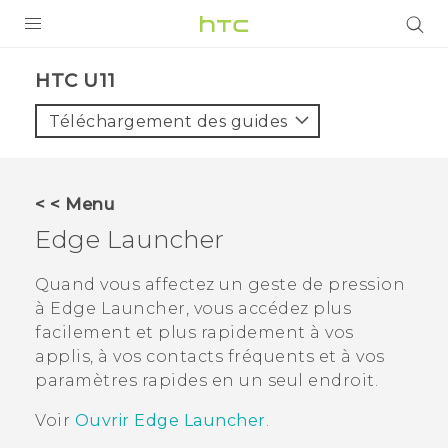
PRODUITS
HTC U11‎
VIVE
Téléchargement des guides
G REIGNS
SMARTPHONES
< < Menu
VIVERSE
Edge Launcher
SUPPORT
Quand vous affectez un geste de pression
à
Edge Launcher
, vous accédez plus
Appareils HTC & Accessoires
facilement et plus rapidement à vos
Achat & Règlement Questions
applis, à vos contacts fréquents et à vos
paramètres rapides en un seul endroit.
Voir
Ouvrir Edge Launcher
.