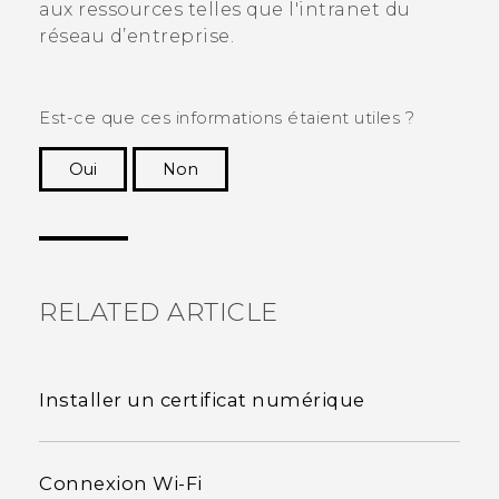
aux ressources telles que l'intranet du
réseau d’entreprise.
Est-ce que ces informations étaient utiles ?
Oui
Non
Merci ! Vos commentaires aident les autres à
voir les informations les plus utiles.
RELATED ARTICLE
Installer un certificat numérique
Connexion Wi‍-Fi