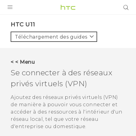
PRODUITS
HTC U11‎
VIVE
Téléchargement des guides
G REIGNS
SMARTPHONES
< < Menu
VIVERSE
Se connecter à des réseaux
privés virtuels (VPN)
SUPPORT
Appareils HTC & Accessoires
Ajoutez des réseaux privés virtuels (VPN)
de manière à pouvoir vous connecter et
Achat & Règlement Questions
accéder à des ressources à l'intérieur d'un
réseau local, tel que votre réseau
d'entreprise ou domestique.