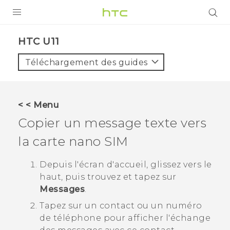
PRODUITS
HTC U11‎
VIVE
Téléchargement des guides
G REIGNS
SMARTPHONES
< < Menu
VIVERSE
Copier un message texte vers
la carte
nano SIM
SUPPORT
Appareils HTC & Accessoires
Depuis l'écran d'
accueil
, glissez vers le
haut, puis trouvez et tapez sur
Achat & Règlement Questions
Messages
.
Tapez sur un contact ou un numéro
de téléphone pour afficher l'échange