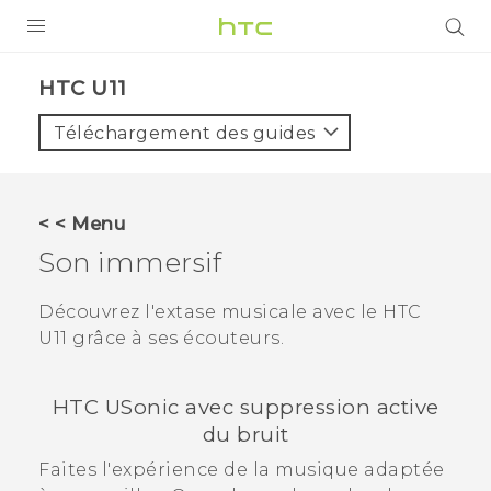
PRODUITS
HTC U11‎
VIVE
Téléchargement des guides
G REIGNS
SMARTPHONES
< < Menu
VIVERSE
Son immersif
SUPPORT
Découvrez l'extase musicale avec le
HTC
U11
grâce à ses écouteurs.
Appareils HTC & Accessoires
Achat & Règlement Questions
HTC USonic
avec suppression active
du bruit
Faites l'expérience de la musique adaptée