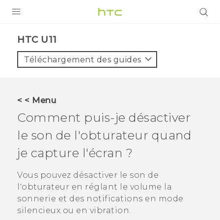
PRODUITS
HTC U11‎
VIVE
Téléchargement des guides
G REIGNS
SMARTPHONES
< < Menu
VIVERSE
Comment puis-je désactiver
le son de l'obturateur quand
SUPPORT
je capture l'écran ?
Appareils HTC & Accessoires
Achat & Règlement Questions
Vous pouvez désactiver le son de
l'obturateur en réglant le volume la
sonnerie et des notifications en mode
silencieux ou en vibration.