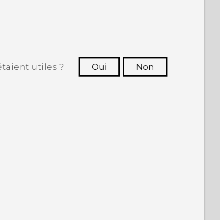
taient utiles ?
Oui
Non
utres à voir les informations les plus
utiles.