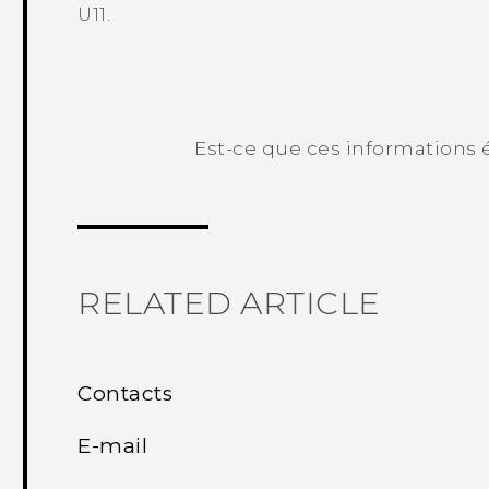
U11
.
Est-ce que ces informations é
Merci ! Vos commentaires aident les a
RELATED ARTICLE
Contacts
E-mail