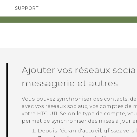
SUPPORT
pareils HTC & Accessoires
SMARTPHONES
Achat & Règlement Quest
Ajouter vos réseaux soci
messagerie et autres
Vous pouvez synchroniser des contacts, de
avec vos réseaux sociaux, vos comptes de m
votre
HTC U11
. Selon le type de compte, v
permet de synchroniser des mises à jour e
Depuis l'écran d'
accueil
, glissez vers