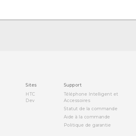
Française - Guide de démarrage rapide
Française - Mode d'emploi
English - Quick start guide
Sites
Support
English - User manual
HTC
Téléphone Intelligent et
Dev
Accessoires
Statut de la commande
Aide à la commande
Politique de garantie