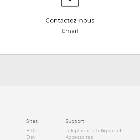
Contactez-nous
Email
Française - Guide de démarrage rapide
Française - Mode d'emploi
English - Quick start guide
Sites
Support
English - User manual
HTC
Téléphone Intelligent et
Dev
Accessoires