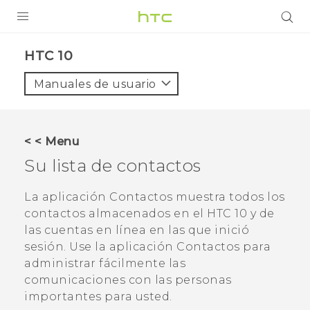
PRODUCTOS
HTC 10‎
VIVE
Manuales de usuario
G REIGNS
SMARTPHONES
< < Menu
ACCESORIO
Su lista de contactos
VIVERSE
La aplicación
Contactos
muestra todos los
contactos almacenados en el
HTC 10
y de
AYUDA
las cuentas en línea en las que inició
HTC Devices & Accessories
sesión. Use la aplicación
Contactos
para
administrar fácilmente las
Video Tutorials
comunicaciones con las personas
importantes para usted.