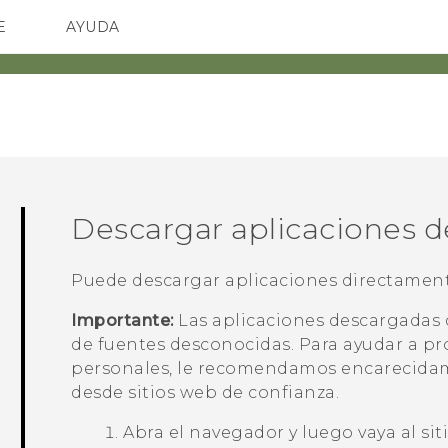
E
AYUDA
TC Devices & Accessories
SMARTPHONES
ACCESORIO
Video Tutorials
Descargar aplicaciones d
Puede descargar aplicaciones directament
Importante:
Las aplicaciones descargadas 
de fuentes desconocidas. Para ayudar a pr
personales, le recomendamos encarecidam
desde sitios web de confianza.
Abra el navegador y luego vaya al si