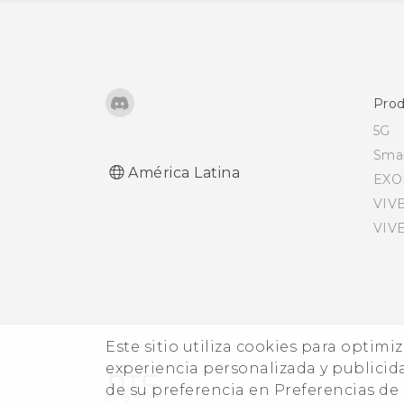
Recibir archivos a través
de Bluetooth
Usar NFC
Prod
5G
Sma
América Latina
EXO
VIV
VIV
Este sitio utiliza cookies para optimi
experiencia personalizada y publicid
de su preferencia en Preferencias d