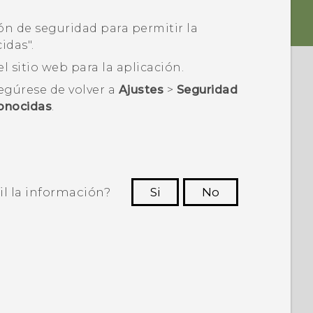
ión de seguridad para permitir la
das"‍.
l sitio web para la aplicación.
segúrese de volver a
Ajustes
>
Seguridad
onocidas
.
il la información?
Si
No
ras personas a ver la información más
útil.