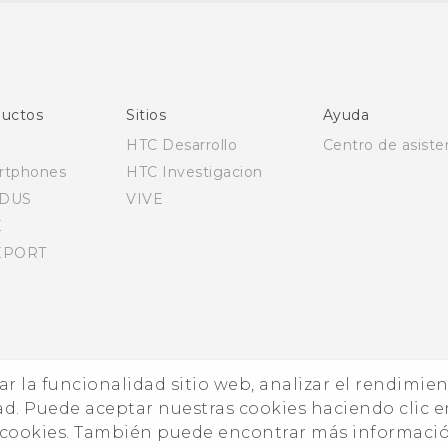
Español - Manual de usuario
Español - Guía de información legal y seguridad
English - Quick start guide
English - User manual
uctos
Sitios
Ayuda
English - Safety and regulatory guide
HTC Desarrollo
Centro de asiste
rtphones
HTC Investigacion
DUS
VIVE
E
EPORT
zar la funcionalidad sitio web, analizar el rendimie
ad. Puede aceptar nuestras cookies haciendo clic e
e cookies. También puede encontrar más informaci