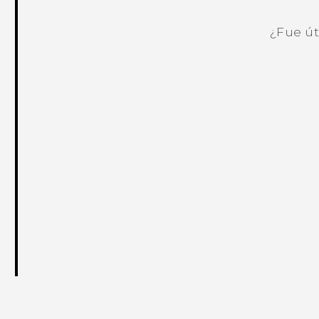
¿Fue út
¡Gracias! Tus comentarios ayudan a ot