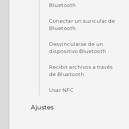
Reenviar un mensaje
Conozca la configuración
Bluetooth
Elegir un diseño de la
Copiar archivos entre HTC
pantalla Inicio
10 y la computadora
Conectar un auricular de
Bluetooth
Liberar espacio de
almacenamiento
Desvincularse de un
dispositivo Bluetooth
Desactivar la tarjeta de
almacenamiento
Recibir archivos a través
de Bluetooth
Usar NFC
Ajustes
Configuración habitual