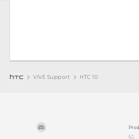
táctiles
Cambiar el idioma de la
pantalla
Modo de guantes
Modo Noche
VIVE Support
HTC 10‎
Ajustar el tamaño de la
pantalla
Prod
5G