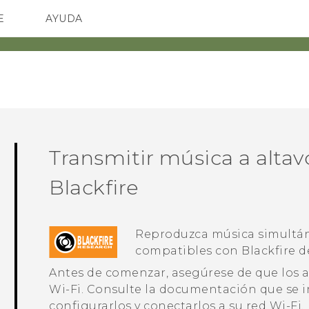
E
AYUDA
TC Devices & Accessories
SMARTPHONES
ACCESORIO
Video Tutorials
Transmitir música a alta
Blackfire
Reproduzca música simultán
compatibles con
Blackfire
de
Antes de comenzar, asegúrese de que los a
Wi‍-Fi
. Consulte la documentación que se i
configurarlos y conectarlos a su red
Wi‍-Fi
.