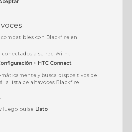
Aceptar
.
avoces
s compatibles con
Blackfire
en
n conectados a su red
Wi‍-Fi
.
onfiguración
>
HTC Connect
.
máticamente y busca dispositivos de
á la lista de altavoces
Blackfire
.
y luego pulse
Listo
.