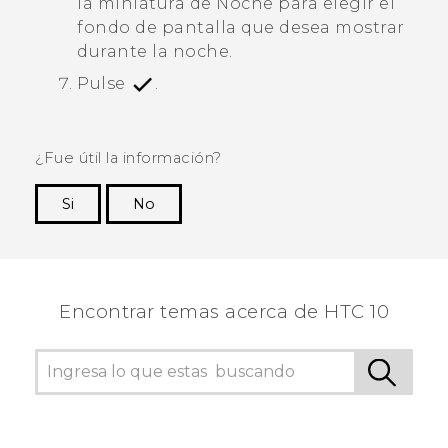
la miniatura de
Noche
para elegir el
fondo de pantalla que desea mostrar
durante la noche.
Pulse
.
¿Fue útil la información?
Si
No
¡Gracias! Tus comentarios ayudan a otras
personas a ver la información más útil.
Encontrar temas acerca de HTC 10