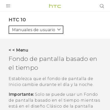
PRODUCTOS
HTC 10‎
VIVE
Manuales de usuario
G REIGNS
SMARTPHONES
< < Menu
ACCESORIO
Fondo de pantalla basado en
VIVERSE
el tiempo
AYUDA
Establezca que el fondo de pantalla de
Inicio cambie durante el día y la noche.
HTC Devices & Accessories
Importante:
Solo se puede usar un
Fondo
Video Tutorials
de pantalla basado en el tiempo
mientras
está en el diseño
Clásico
de la pantalla