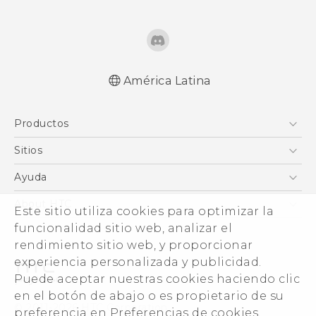
América Latina
Español - Manual de inicio rápido
Productos
Español - Manual de usuario
Español - Guía de información legal y
5G
Sitios
seguridad
Smartphones
HTC Desarrollo
Ayuda
English - Quick start guide
EXODUS
English - User manual
HTC Investigacion
Centro de asistencia
About HTC
Este sitio utiliza cookies para optimizar la
VIVE
English - Safety and regulatory guide
VIVE
funcionalidad sitio web, analizar el
ESG
VIVEPORT
rendimiento sitio web, y proporcionar
Seguridad del producto
experiencia personalizada y publicidad.
Inversores (Inglés)
Puede aceptar nuestras cookies haciendo clic
Normas de confidencialidad
en el botón de abajo o es propietario de su
© 2011-2026 HTC Corporation
preferencia en Preferencias de cookies.
Código de conducta