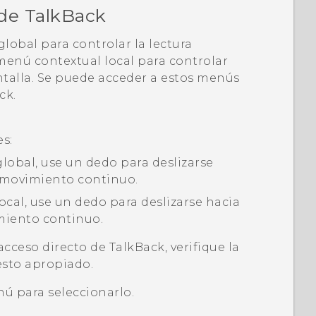
 de
TalkBack
obal para controlar la lectura
menú contextual local para controlar
ntalla. Se puede acceder a estos menús
ck
.
es:
lobal, use un dedo para deslizarse
n movimiento continuo.
ocal, use un dedo para deslizarse hacia
miento continuo.
 acceso directo de
TalkBack
, verifique la
esto apropiado.
ú para seleccionarlo.