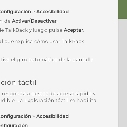
onfiguración
>
Accesibilidad
.
ón de
Activar/Desactivar
.
 de
TalkBack
y luego pulse
Aceptar
.
al que explica cómo usar
TalkBack
iva el giro automático de la pantalla.
ción táctil
0
responda a gestos de acceso rápido y
ible. La Exploración táctil se habilita
onfiguración
>
Accesibilidad
.
nfiguración
.