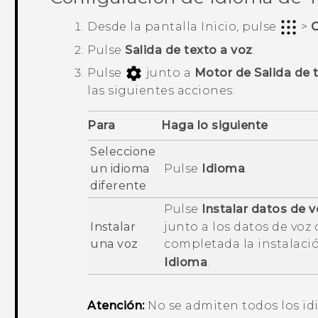
Desde la pantalla
Inicio
, pulse
>
C
Pulse
Salida de texto a voz
:
Pulse
junto a
Motor de Salida de 
las siguientes acciones:
Para
Haga lo siguiente
Seleccione
un idioma
Pulse
Idioma
.
diferente
Pulse
Instalar datos de 
Instalar
junto a los datos de voz 
una voz
completada la instalaci
Idioma
.
Atención:
No se admiten todos los id