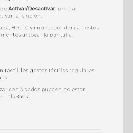
n de
Activar/Desactivar
junto a
tivar la función.
tada,
HTC 10
ya no responderá a gestos
ementos al tocar la pantalla.
n táctil, los gestos táctiles regulares
ack
.
zar con 3 dedos pueden no estar
de
TalkBack
.