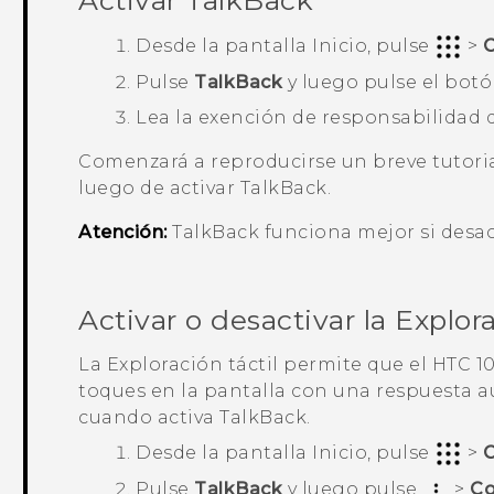
Activar
TalkBack
Desde la pantalla
Inicio
, pulse
>
C
Pulse
TalkBack
y luego pulse el bot
Lea la exención de responsabilidad
Comenzará a reproducirse un breve tutori
luego de activar
TalkBack
.
Atención:
TalkBack
funciona mejor si desact
Activar o desactivar la Explora
La Exploración táctil permite que el
HTC 1
toques en la pantalla con una respuesta aud
cuando activa
TalkBack
.
Desde la pantalla
Inicio
, pulse
>
C
Pulse
TalkBack
y luego pulse
>
Co