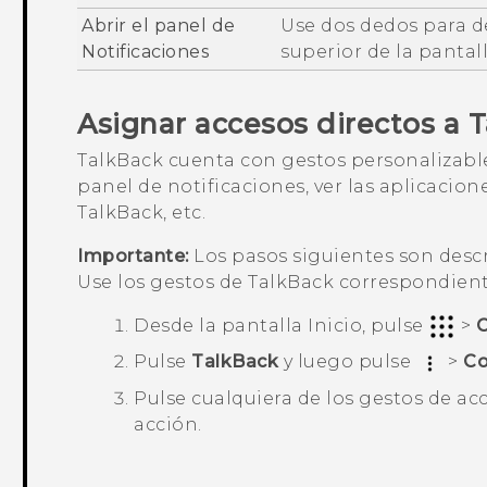
Abrir el panel de
Use dos dedos para de
Notificaciones
superior de la pantall
Asignar accesos directos a
T
TalkBack
cuenta con gestos personalizable
panel de notificaciones, ver las aplicacion
TalkBack
, etc.
Importante:
Los pasos siguientes son descri
Use los gestos de
TalkBack
correspondiente
Desde la pantalla
Inicio
, pulse
>
C
Pulse
TalkBack
y luego pulse
>
Co
Pulse cualquiera de los gestos de ac
acción.