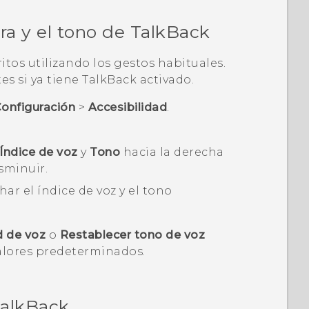
ra y el tono de
TalkBack
tos utilizando los gestos habituales.
s si ya tiene
TalkBack
activado.
onfiguración
>
Accesibilidad
.
Índice de voz
y
Tono
hacia la derecha
sminuir.
ar el índice de voz y el tono
d de voz
o
Restablecer tono de voz
valores predeterminados.
alkBack