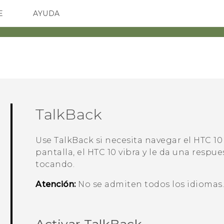
E
AYUDA
TC Devices & Accessories
SMARTPHONES
ACCESORIO
Video Tutorials
TalkBack
Use
TalkBack
si necesita navegar el
HTC 10
pantalla, el
HTC 10
vibra y le da una respue
tocando.
Atención:
No se admiten todos los idiomas