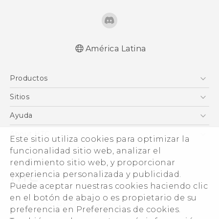
América Latina
Español - Manual de inicio rápido
Productos
Español - Manual de usuario
Español - Guía de información legal y
5G
Sitios
seguridad
Smartphones
HTC Desarrollo
Ayuda
English - Quick start guide
EXODUS
English - User manual
HTC Investigacion
Centro de asistencia
About HTC
Este sitio utiliza cookies para optimizar la
VIVE
English - Safety and regulatory guide
VIVE
ESG
funcionalidad sitio web, analizar el
VIVEPORT
rendimiento sitio web, y proporcionar
Seguridad del producto
experiencia personalizada y publicidad.
Inversores (Inglés)
Puede aceptar nuestras cookies haciendo clic
Normas de confidencialidad
en el botón de abajo o es propietario de su
© 2011-2026 HTC Corporation
preferencia en Preferencias de cookies.
Código de conducta