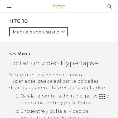
PRODUCTOS
HTC 10‎
VIVE
Manuales de usuario
G REIGNS
SMARTPHONES
< < Menu
ACCESORIO
Editar un video
Hyperlapse
VIVERSE
Si capturó un video en el modo
Hyperlapse
, puede aplicar velocidades
AYUDA
distintas a diferentes secciones del video.
HTC Devices & Accessories
Desde la pantalla de Inicio, pulse
y
luego encuentre y pulse
Fotos
.
Video Tutorials
Encuentre y pulse el video de
Hyperlapse
para visualizarlo en