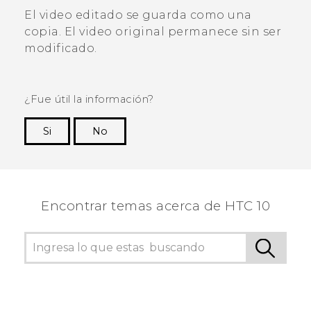
El video editado se guarda como una
copia. El video original permanece sin ser
modificado.
¿Fue útil la información?
Si
No
¡Gracias! Tus comentarios ayudan a otras
personas a ver la información más útil.
Encontrar temas acerca de HTC 10