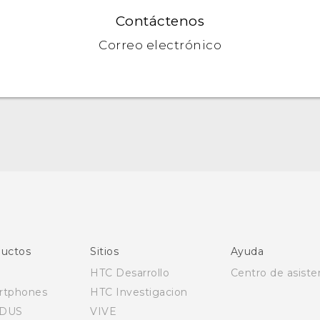
Contáctenos
Correo electrónico
Español - Manual de inicio rápido
Español - Manual de usuario
Español - Guía de información legal y seguridad
English - Quick start guide
English - User manual
uctos
Sitios
Ayuda
English - Safety and regulatory guide
HTC Desarrollo
Centro de asiste
rtphones
HTC Investigacion
DUS
VIVE