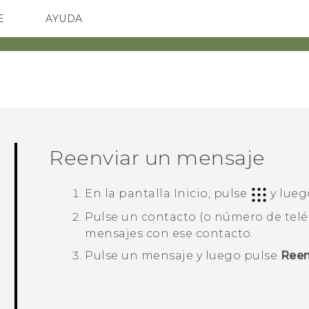
E
AYUDA
TC Devices & Accessories
SMARTPHONES
ACCESORIO
Video Tutorials
Reenviar un mensaje
En la pantalla
Inicio
, pulse
y lueg
Pulse un contacto (o número de teléf
mensajes con ese contacto.
Pulse un mensaje y luego pulse
Reen