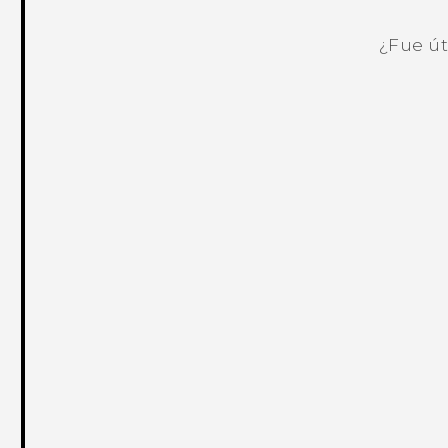
¿Fue út
¡Gracias! Tus comentarios ayudan a ot