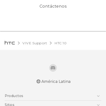
Contáctenos
VIVE Support
HTC 10‎
América Latina
Español - Manual de inicio rápido
Productos
Español - Manual de usuario
Español - Guía de información legal y
5G
Sitios