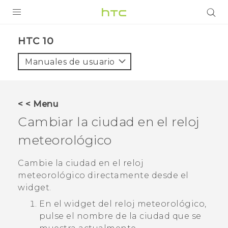
PRODUCTOS
HTC 10‎
VIVE
Manuales de usuario
G REIGNS
SMARTPHONES
< < Menu
ACCESORIO
Cambiar la ciudad en el reloj
VIVERSE
meteorológico
AYUDA
Cambie la ciudad en el reloj
meteorológico directamente desde el
HTC Devices & Accessories
widget.
Video Tutorials
En el widget del reloj meteorológico,
pulse el nombre de la ciudad que se