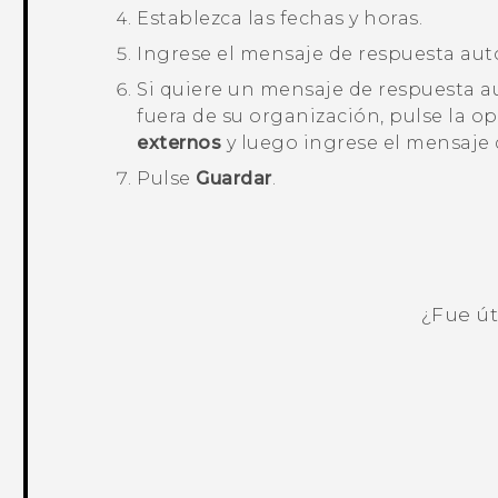
Establezca las fechas y horas.
Ingrese el mensaje de respuesta aut
Si quiere un mensaje de respuesta a
fuera de su organización, pulse la o
externos
y luego ingrese el mensaje 
Pulse
Guardar
.
¿Fue út
¡Gracias! Tus comentarios ayudan a ot