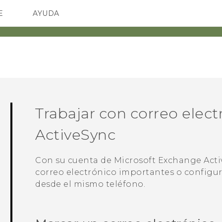
E
AYUDA
TC Devices & Accessories
SMARTPHONES
ACCESORIO
Video Tutorials
Trabajar con correo elec
ActiveSync
Con su cuenta de
Microsoft
Exchange
Act
correo electrónico importantes o configura
desde el mismo teléfono.