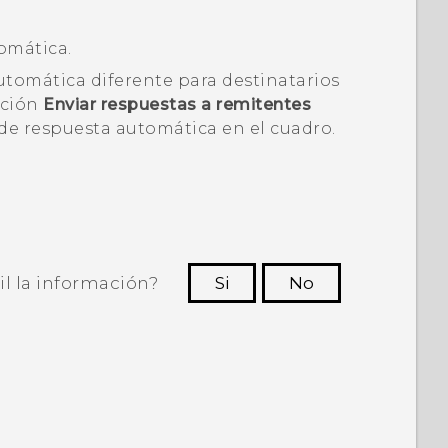
omática.
utomática diferente para destinatarios
pción
Enviar respuestas a remitentes
de respuesta automática en el cuadro.
il la información?
Si
No
ras personas a ver la información más
útil.