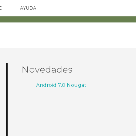
E
AYUDA
TC Devices & Accessories
SMARTPHONES
ACCESORIO
Video Tutorials
Novedades
Android 7.0 Nougat