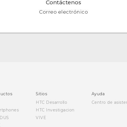
Contáctenos
Correo electrónico
Español - Manual de inicio rápido
Español - Manual de usuario
Español - Guía de información legal y seguridad
English - Quick start guide
English - User manual
uctos
Sitios
Ayuda
English - Safety and regulatory guide
HTC Desarrollo
Centro de asiste
rtphones
HTC Investigacion
DUS
VIVE
E