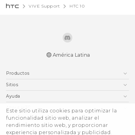
VIVE Support
HTC 10‎
América Latina
Español - Manual de inicio rápido
Productos
Español - Manual de usuario
Español - Guía de información legal y
5G
Sitios
seguridad
Smartphones
HTC Desarrollo
Ayuda
English - Quick start guide
EXODUS
English - User manual
HTC Investigacion
Centro de asistencia
About HTC
Este sitio utiliza cookies para optimizar la
VIVE
English - Safety and regulatory guide
VIVE
funcionalidad sitio web, analizar el
ESG
VIVEPORT
rendimiento sitio web, y proporcionar
Seguridad del producto
experiencia personalizada y publicidad.