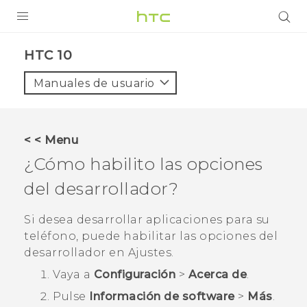
PRODUCTOS
HTC 10‎
VIVE
Manuales de usuario
G REIGNS
SMARTPHONES
< < Menu
ACCESORIO
¿Cómo habilito las opciones
VIVERSE
del desarrollador?
AYUDA
Si desea desarrollar aplicaciones para su
teléfono, puede habilitar las opciones del
HTC Devices & Accessories
desarrollador en
Ajustes
.
Video Tutorials
Vaya a
Configuración
>
Acerca de
.
Pulse
Información de software
>
Más
.