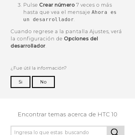
Pulse
Crear número
7 veces o más
hasta que vea el mensaje
Ahora es
un desarrollador
.
Cuando regrese a la pantalla
Ajustes
, verá
la configuración de
Opciones del
desarrollador
.
¿Fue útil la información?
Si
No
¡Gracias! Tus comentarios ayudan a otras
personas a ver la información más útil.
Encontrar temas acerca de HTC 10