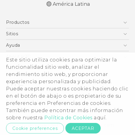
América Latina
Español - Manual de inicio rápido
Productos
Español - Manual de usuario
Español - Guía de información legal y
5G
Sitios
seguridad
Smartphones
HTC Desarrollo
Ayuda
English - Quick start guide
EXODUS
English - User manual
HTC Investigacion
Centro de asistencia
About HTC
Este sitio utiliza cookies para optimizar la
VIVE
English - Safety and regulatory guide
VIVE
funcionalidad sitio web, analizar el
ESG
VIVEPORT
rendimiento sitio web, y proporcionar
Seguridad del producto
experiencia personalizada y publicidad.
Inversores (Inglés)
Puede aceptar nuestras cookies haciendo clic
Normas de confidencialidad
en el botón de abajo o es propietario de su
© 2011-2026 HTC Corporation
preferencia en Preferencias de cookies.
Código de conducta
También puede encontrar más información
Legal terms
Trabaja con nosotros
sobre nuestra
Política de Cookies
aquí.
Security and Privacy Whitepaper
Contacto de privacidad:
Global-Privacy@htc.com
Cookie preferences
ACEPTAR