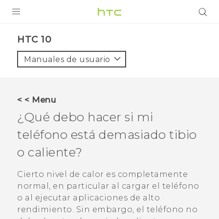
PRODUCTOS
HTC 10‎
VIVE
Manuales de usuario
G REIGNS
SMARTPHONES
< < Menu
ACCESORIO
¿Qué debo hacer si mi
VIVERSE
teléfono está demasiado tibio
o caliente?
AYUDA
HTC Devices & Accessories
Cierto nivel de calor es completamente
normal, en particular al cargar el teléfono
Video Tutorials
o al ejecutar aplicaciones de alto
rendimiento. Sin embargo, el teléfono no