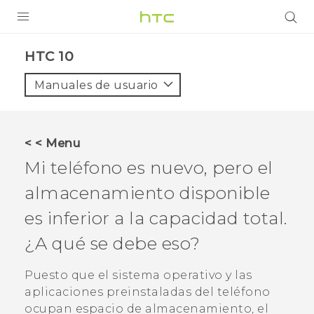
PRODUCTOS
HTC 10‎
VIVE
Manuales de usuario
G REIGNS
SMARTPHONES
< < Menu
ACCESORIO
Mi teléfono es nuevo, pero el
VIVERSE
almacenamiento disponible
es inferior a la capacidad total.
AYUDA
¿A qué se debe eso?
HTC Devices & Accessories
Video Tutorials
Puesto que el sistema operativo y las
aplicaciones preinstaladas del teléfono
ocupan espacio de almacenamiento, el