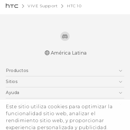
VIVE Support
HTC 10‎
América Latina
Español - Manual de inicio rápido
Productos
Español - Manual de usuario
Español - Guía de información legal y
5G
Sitios
seguridad
Smartphones
HTC Desarrollo
Ayuda
English - Quick start guide
EXODUS
English - User manual
HTC Investigacion
Centro de asistencia
About HTC
Este sitio utiliza cookies para optimizar la
VIVE
English - Safety and regulatory guide
VIVE
funcionalidad sitio web, analizar el
ESG
VIVEPORT
rendimiento sitio web, y proporcionar
Seguridad del producto
experiencia personalizada y publicidad.