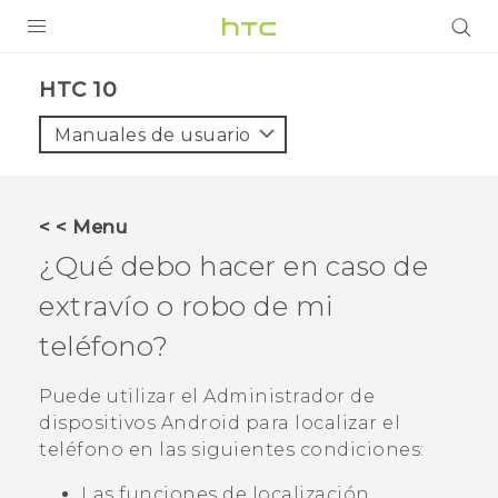
PRODUCTOS
HTC 10‎
VIVE
Manuales de usuario
G REIGNS
SMARTPHONES
< < Menu
ACCESORIO
¿Qué debo hacer en caso de
VIVERSE
extravío o robo de mi
teléfono?
AYUDA
HTC Devices & Accessories
Puede utilizar el
Administrador de
dispositivos Android
para localizar el
Video Tutorials
teléfono en las siguientes condiciones:
Las funciones de localización,