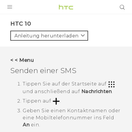
PRODUKTE
HTC 10‎
VIVE
Anleitung herunterladen
G REIGNS
SMARTPHONES
< < Menu
ZUBEHÖR
Senden einer SMS
VIVERSE
Tippen Sie auf der
Startseite
auf
und anschließend auf
Nachrichten
.
UNTERSTÜTZUNG
Tippen auf
.
HTC-Geräte und Zubehör
Anmelden
Geben Sie einen Kontaktnamen oder
eine Mobiltelefonnummer ins Feld
An
ein.