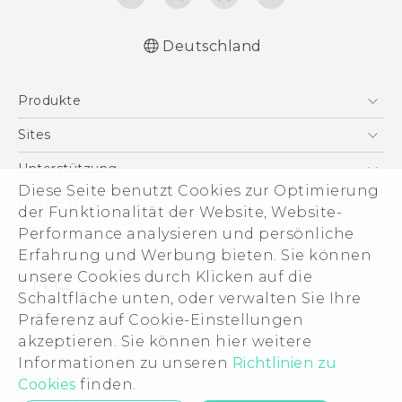
Deutschland
Deutsch - Schnellstart
Produkte
Deutsch - Benutzerhandbuch
Deutsch - Informationen zur Sicherheit und
Smartphones
Sites
behördliche Bestimmungen
5G
HTC Dev
Unterstützung
English - Quick start guide
VIVE
Diese Seite benutzt Cookies zur Optimierung
English - User manual
HTC Vive
Unterstützung
Über HTC
der Funktionalität der Website, Website-
Zubehör
English - Safety and regulatory guide
eCommerce Support
ESG
Performance analysieren und persönliche
Erfahrung und Werbung bieten. Sie können
Impressum
unsere Cookies durch Klicken auf die
Investor
Schaltfläche unten, oder verwalten Sie Ihre
Cookie Preferences
Präferenz auf Cookie-Einstellungen
© 2011-2026 HTC Corporation
akzeptieren. Sie können hier weitere
Offene Stellen
Legal Terms
Informationen zu unseren
Richtlinien zu
Security and Privacy Whitepaper
Cookies
finden.