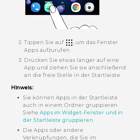
Tippen Sie auf
, um das Fenster
Apps
aufzurufen.
Drücken Sie etwas länger auf eine
App und ziehen Sie sie anschließend
an die freie Stelle in der Startleiste.
Hinweis:
Sie können Apps in der Startleiste
auch in einem Ordner gruppieren.
Siehe
Apps im Widget-Fenster und in
der Startleiste gruppieren
.
Die Apps oder andere
Verknüpfungen, die Sie im