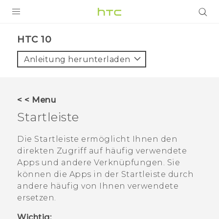
PRODUKTE
HTC 10‎
VIVE
Anleitung herunterladen
G REIGNS
SMARTPHONES
< < Menu
ZUBEHÖR
Startleiste
VIVERSE
Die Startleiste ermöglicht Ihnen den
direkten Zugriff auf häufig verwendete
UNTERSTÜTZUNG
Apps und andere Verknüpfungen. Sie
HTC-Geräte und Zubehör
können die Apps in der Startleiste durch
Anmelden
andere häufig von Ihnen verwendete
ersetzen.
Wichtig: