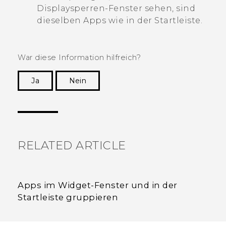
Displaysperren-Fenster sehen, sind
dieselben Apps wie in der Startleiste.
War diese Information hilfreich?
Ja
Nein
Vielen Dank! Ihr Feedback hilft anderen, die
hilfreichsten Informationen zu finden.
RELATED ARTICLE
Apps im Widget-Fenster und in der
Startleiste gruppieren