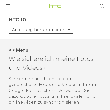
PRODUKTE
HTC 10‎
VIVE
Anleitung herunterladen
G REIGNS
SMARTPHONES
< < Menu
ZUBEHÖR
Wie sichere ich meine Fotos
VIVERSE
und Videos?
UNTERSTÜTZUNG
Sie können auf Ihrem Telefon
gespeicherte Fotos und Videos in Ihrem
HTC-Geräte und Zubehör
Anmelden
Google
Konto sichern. Verwenden Sie
dazu
Google Fotos
, um Ihre lokalen und
online Alben zu synchronisieren.