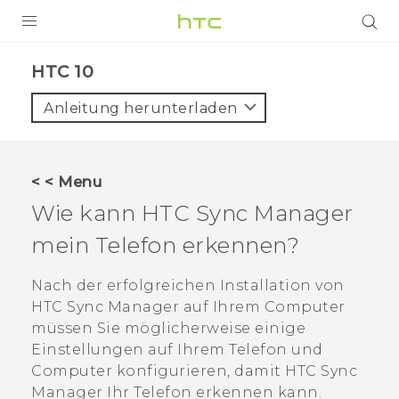
PRODUKTE
HTC 10‎
VIVE
Anleitung herunterladen
G REIGNS
SMARTPHONES
< < Menu
ZUBEHÖR
Wie kann
HTC Sync Manager
VIVERSE
mein Telefon erkennen?
UNTERSTÜTZUNG
Nach der erfolgreichen Installation von
HTC Sync Manager
auf Ihrem Computer
HTC-Geräte und Zubehör
Anmelden
müssen Sie möglicherweise einige
Einstellungen auf Ihrem Telefon und
Computer konfigurieren, damit
HTC Sync
Manager
Ihr Telefon erkennen kann.