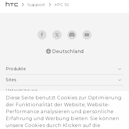
Support
HTC 10‎
Deutschland
Deutsch - Schnellstart
Produkte
Deutsch - Benutzerhandbuch
Deutsch - Informationen zur Sicherheit und
Smartphones
Sites
behördliche Bestimmungen
5G
HTC Dev
Unterstützung
English - Quick start guide
VIVE
Diese Seite benutzt Cookies zur Optimierung
English - User manual
HTC Vive
Unterstützung
Über HTC
der Funktionalität der Website, Website-
Zubehör
English - Safety and regulatory guide
eCommerce Support
ESG
Performance analysieren und persönliche
Erfahrung und Werbung bieten. Sie können
Impressum
unsere Cookies durch Klicken auf die