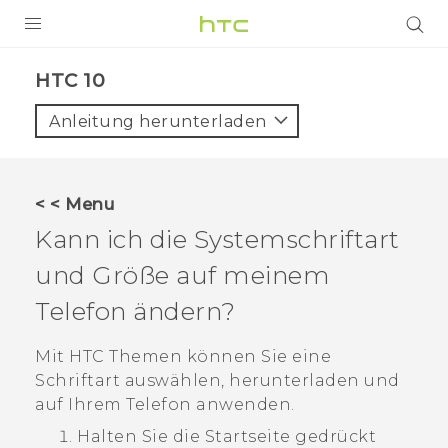
PRODUKTE
HTC 10‎
VIVE
Anleitung herunterladen
G REIGNS
SMARTPHONES
< < Menu
ZUBEHÖR
Kann ich die Systemschriftart
VIVERSE
und Größe auf meinem
Telefon ändern?
UNTERSTÜTZUNG
HTC-Geräte und Zubehör
Mit HTC
Themen
können Sie eine
Anmelden
Schriftart auswählen, herunterladen und
auf Ihrem Telefon anwenden.
Halten Sie die Startseite gedrückt