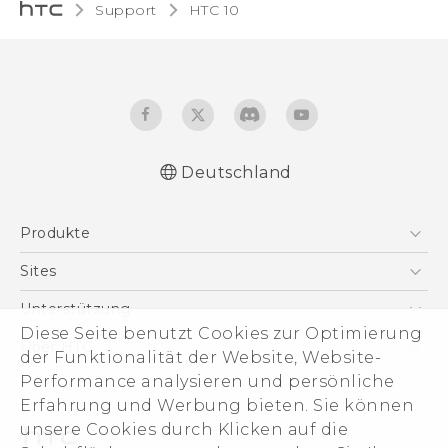
Support
HTC 10‎
Deutschland
Deutsch - Schnellstart
Produkte
Deutsch - Benutzerhandbuch
Deutsch - Informationen zur Sicherheit und
Smartphones
Sites
behördliche Bestimmungen
5G
HTC Dev
Unterstützung
English - Quick start guide
VIVE
Diese Seite benutzt Cookies zur Optimierung
English - User manual
HTC Vive
Unterstützung
Über HTC
der Funktionalität der Website, Website-
Zubehör
English - Safety and regulatory guide
eCommerce Support
ESG
Performance analysieren und persönliche
Erfahrung und Werbung bieten. Sie können
Impressum
unsere Cookies durch Klicken auf die
Investor