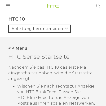
PRODUKTE
HTC 10‎
VIVE
Anleitung herunterladen
G REIGNS
SMARTPHONES
< < Menu
ZUBEHÖR
HTC Sense
Startseite
VIVERSE
Nachdem Sie das
HTC 10
das erste Mal
eingeschaltet haben, wird die
Startseite
UNTERSTÜTZUNG
angezeigt.
HTC-Geräte und Zubehör
Anmelden
Wischen Sie nach rechts zur Anzeige
von
HTC BlinkFeed
. Passen Sie
HTC BlinkFeed
für die Anzeige von
Posts aus Ihren sozialen Netzwerken,