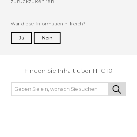
zurückzukehren.
War diese Information hilfreich?
Ja
Nein
Vielen Dank! Ihr Feedback hilft anderen, die
hilfreichsten Informationen zu finden.
Finden Sie Inhalt über‎ HTC 10