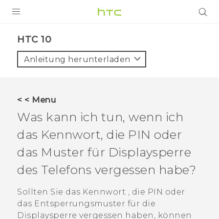
PRODUKTE
HTC 10‎
VIVE
Anleitung herunterladen
G REIGNS
SMARTPHONES
< < Menu
ZUBEHÖR
Was kann ich tun, wenn ich
VIVERSE
das Kennwort, die PIN oder
das Muster für Displaysperre
UNTERSTÜTZUNG
des Telefons vergessen habe?
HTC-Geräte und Zubehör
Anmelden
Sollten Sie das Kennwort , die PIN oder
das Entsperrungsmuster für die
Displaysperre vergessen haben, können