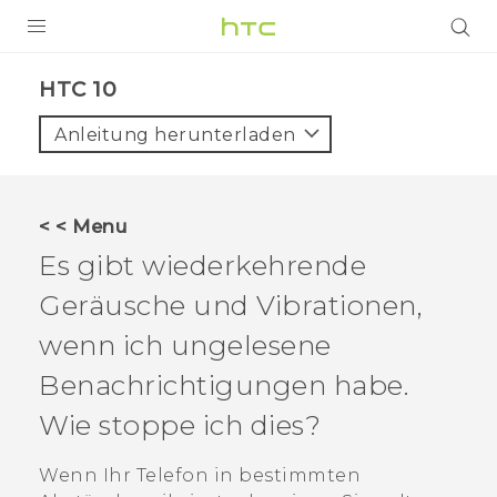
PRODUKTE
HTC 10‎
VIVE
Anleitung herunterladen
G REIGNS
SMARTPHONES
< < Menu
ZUBEHÖR
Es gibt wiederkehrende
VIVERSE
Geräusche und Vibrationen,
wenn ich ungelesene
UNTERSTÜTZUNG
Benachrichtigungen habe.
HTC-Geräte und Zubehör
Anmelden
Wie stoppe ich dies?
Wenn Ihr Telefon in bestimmten