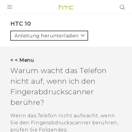
PRODUKTE
HTC 10‎
VIVE
Anleitung herunterladen
G REIGNS
SMARTPHONES
< < Menu
ZUBEHÖR
Warum wacht das Telefon
VIVERSE
nicht auf, wenn ich den
Fingerabdruckscanner
UNTERSTÜTZUNG
berühre?
HTC-Geräte und Zubehör
Anmelden
Wenn das Telefon nicht aufwacht, wenn
Sie den Fingerabdruckscanner berühren,
prüfen Sie Folgendes: