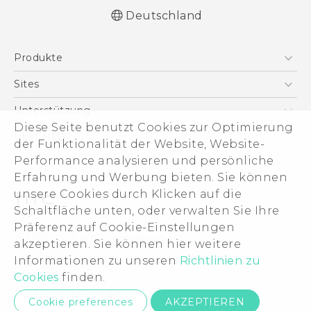
Deutschland
Deutsch - Schnellstart
Produkte
Deutsch - Benutzerhandbuch
Deutsch - Informationen zur Sicherheit und
Smartphones
Sites
behördliche Bestimmungen
5G
HTC Dev
Unterstützung
English - Quick start guide
VIVE
Diese Seite benutzt Cookies zur Optimierung
English - User manual
HTC Vive
Unterstützung
Über HTC
der Funktionalität der Website, Website-
Zubehör
English - Safety and regulatory guide
eCommerce Support
Performance analysieren und persönliche
ESG
Erfahrung und Werbung bieten. Sie können
Impressum
unsere Cookies durch Klicken auf die
Investor
Schaltfläche unten, oder verwalten Sie Ihre
Cookie Preferences
Präferenz auf Cookie-Einstellungen
© 2011-2026 HTC Corporation
akzeptieren. Sie können hier weitere
Offene Stellen
Informationen zu unseren
Richtlinien zu
Legal Terms
Security and Privacy Whitepaper
Cookies
finden.
Datenschutzkontakt:
Global-Privacy@htc.com
Cookie preferences
AKZEPTIEREN