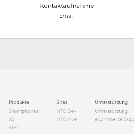
Kontaktaufnahme
Email
Deutsch - Schnellstart
Deutsch - Benutzerhandbuch
Deutsch - Informationen zur Sicherheit und
behördliche Bestimmungen
English - Quick start guide
Produkte
Sites
Unterstützung
English - User manual
Smartphones
HTC Dev
Unterstützung
English - Safety and regulatory guide
5G
HTC Vive
eCommerce Supp
VIVE