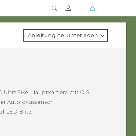
Anleitung herunterladen
 UltraPixel
Hauptkamera mit OIS
ser Autofokussensor
al-LED-Blitz