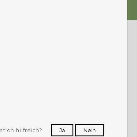
tion hilfreich?
Ja
Nein